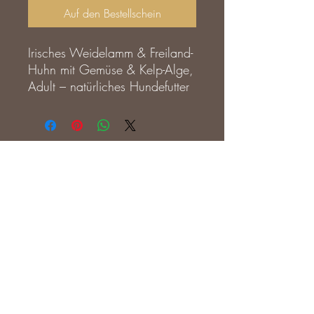
Auf den Bestellschein
Irisches Weidelamm & Freiland-
Huhn mit Gemüse & Kelp-Alge,
Adult – natürliches Hundefutter
für ausgewachsene Hunde
Mit unserer Trockenfuttersorte
“Irisches Weidelamm &
Freiland-Huhn mit Gemüse &
Kelp-Alge, Adult” fütterst du
deinem Hund mit den feinsten
barf-ranch@gmx.de
Zutaten aus dem grünen Irland.
AGB´s
65 % Fleischanteil aus
Freilandhaltung
Mit 65 % Fleischanteil vom
Versandinfos
irischen Weidelamm und
Freiland-Huhn versorgt dieses
Impressum
perfekt ausbalancierte