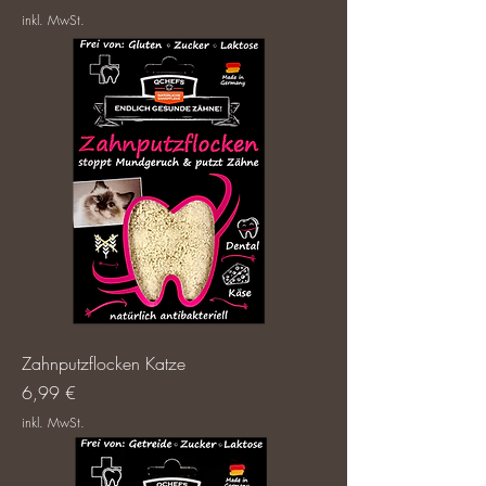
inkl. MwSt.
Zahnputzflocken Katze
Preis
6,99 €
inkl. MwSt.