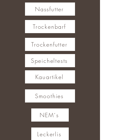
Nassfutter
Trockenbarf
Trockenfutter
Speicheltests
Kauartikel
Smoothies
NEM´s
Leckerlis